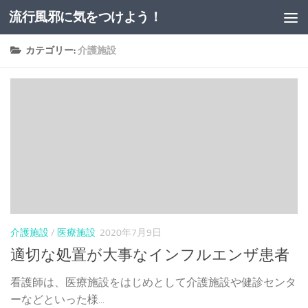
流行風邪に気をつけよう！
コンテンツへスキップ
カテゴリー:
介護施設
介護施設
/
医療施設
2020年7月9日
適切な処置が大事なインフルエンザ患者
看護師は、医療施設をはじめとして介護施設や健診センタ
ーなどといった様...